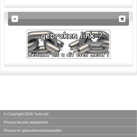
© Copyright 2026 Yurls.net
Privacy keuzes aanpassen
Privacy en gebruikersvoorwaarden